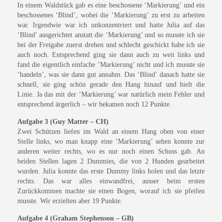
In einem Waldstück gab es eine beschossene ‘Markierung’ und ein
beschossenes ‘Blind’, wobei die ‘Markierung’ zu erst zu arbeiten
war. Irgendwie war ich unkonzentriert und hatte Julia auf das
‘Blind’ ausgerichtet anstatt die ‘Markierung’ und so musste ich sie
bei der Freigabe zuerst drehen und schlecht geschickt habe ich sie
auch noch. Entsprechend ging sie dann auch zu weit links und
fand die eigentlich einfache ‘Markierung’ nicht und ich musste sie
‘handeln’, was sie dann gut annahm. Das ‘Blind’ danach hatte sie
schnell, sie ging schön gerade den Hang hinauf und hielt die
Linie. Ja das mit der ‘Markierung’ war natürlich mein Fehler und
entsprechend ärgerlich – wir bekamen noch 12 Punkte.
Aufgabe 3 (Guy Matter – CH)
Zwei Schützen liefen im Wald an einem Hang oben von einer
Stelle links, wo man knapp eine ‘Markierung’ sehen konnte zur
anderen weiter rechts, wo es nur noch einen Schuss gab. An
beiden Stellen lagen 2 Dummies, die von 2 Hunden gearbeitet
wurden. Julia konnte das erste Dummy links holen und das letzte
rechts. Das war alles einwandfrei, ausser beim ersten
Zurückkommen machte sie einen Bogen, worauf ich sie pfeifen
musste. Wir erzielten aber 19 Punkte.
Aufgabe 4 (Graham Stephenson – GB)