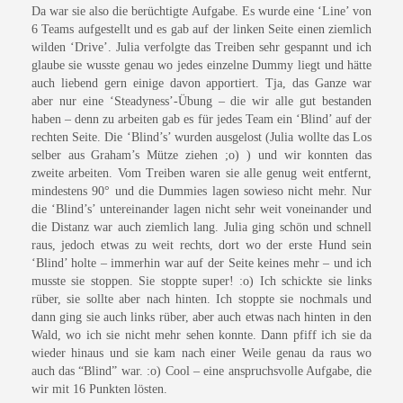
Da war sie also die berüchtigte Aufgabe. Es wurde eine ‘Line’ von
6 Teams aufgestellt und es gab auf der linken Seite einen ziemlich
wilden ‘Drive’. Julia verfolgte das Treiben sehr gespannt und ich
glaube sie wusste genau wo jedes einzelne Dummy liegt und hätte
auch liebend gern einige davon apportiert. Tja, das Ganze war
aber nur eine ‘Steadyness’-Übung – die wir alle gut bestanden
haben – denn zu arbeiten gab es für jedes Team ein ‘Blind’ auf der
rechten Seite. Die ‘Blind’s’ wurden ausgelost (Julia wollte das Los
selber aus Graham’s Mütze ziehen ;o) ) und wir konnten das
zweite arbeiten. Vom Treiben waren sie alle genug weit entfernt,
mindestens 90° und die Dummies lagen sowieso nicht mehr. Nur
die ‘Blind’s’ untereinander lagen nicht sehr weit voneinander und
die Distanz war auch ziemlich lang. Julia ging schön und schnell
raus, jedoch etwas zu weit rechts, dort wo der erste Hund sein
‘Blind’ holte – immerhin war auf der Seite keines mehr – und ich
musste sie stoppen. Sie stoppte super! :o) Ich schickte sie links
rüber, sie sollte aber nach hinten. Ich stoppte sie nochmals und
dann ging sie auch links rüber, aber auch etwas nach hinten in den
Wald, wo ich sie nicht mehr sehen konnte. Dann pfiff ich sie da
wieder hinaus und sie kam nach einer Weile genau da raus wo
auch das “Blind” war. :o) Cool – eine anspruchsvolle Aufgabe, die
wir mit 16 Punkten lösten.