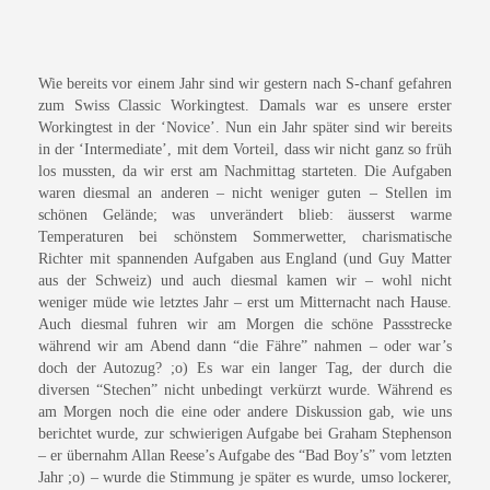
Wie bereits vor einem Jahr sind wir gestern nach S-chanf gefahren
zum Swiss Classic Workingtest. Damals war es unsere erster
Workingtest in der ‘Novice’. Nun ein Jahr später sind wir bereits
in der ‘Intermediate’, mit dem Vorteil, dass wir nicht ganz so früh
los mussten, da wir erst am Nachmittag starteten. Die Aufgaben
waren diesmal an anderen – nicht weniger guten – Stellen im
schönen Gelände; was unverändert blieb: äusserst warme
Temperaturen bei schönstem Sommerwetter, charismatische
Richter mit spannenden Aufgaben aus England (und Guy Matter
aus der Schweiz) und auch diesmal kamen wir – wohl nicht
weniger müde wie letztes Jahr – erst um Mitternacht nach Hause.
Auch diesmal fuhren wir am Morgen die schöne Passstrecke
während wir am Abend dann “die Fähre” nahmen – oder war’s
doch der Autozug? ;o) Es war ein langer Tag, der durch die
diversen “Stechen” nicht unbedingt verkürzt wurde. Während es
am Morgen noch die eine oder andere Diskussion gab, wie uns
berichtet wurde, zur schwierigen Aufgabe bei Graham Stephenson
– er übernahm Allan Reese’s Aufgabe des “Bad Boy’s” vom letzten
Jahr ;o) – wurde die Stimmung je später es wurde, umso lockerer,