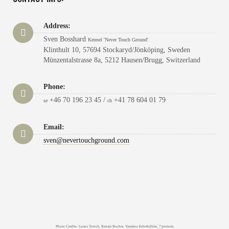
Address:
Sven Bosshard
Kennel 'Never Touch Ground'
Klinthult 10, 57694 Stockaryd/Jönköping, Sweden
Münzentalstrasse 8a, 5212 Hausen/Brugg, Switzerland
Phone:
+46 70 196 23 45 /
+41 78 604 01 79
se
ch
Email:
sven@nevertouchground.com
Photo Credits: Luana Tonoli, Renata Bucher, Yasmina Zuberbühler, 7/pictures