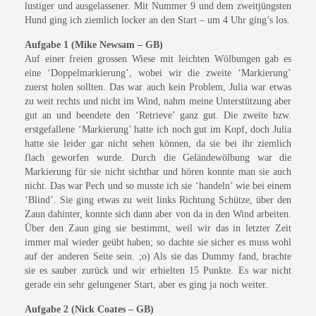
lustiger und ausgelassener. Mit Nummer 9 und dem zweitjüngsten
Hund ging ich ziemlich locker an den Start – um 4 Uhr ging’s los.
Aufgabe 1 (Mike Newsam – GB)
Auf einer freien grossen Wiese mit leichten Wölbungen gab es
eine ‘Doppelmarkierung’, wobei wir die zweite ‘Markierung’
zuerst holen sollten. Das war auch kein Problem, Julia war etwas
zu weit rechts und nicht im Wind, nahm meine Unterstützung aber
gut an und beendete den ‘Retrieve’ ganz gut. Die zweite bzw.
erstgefallene ‘Markierung’ hatte ich noch gut im Kopf, doch Julia
hatte sie leider gar nicht sehen können, da sie bei ihr ziemlich
flach geworfen wurde. Durch die Geländewölbung war die
Markierung für sie nicht sichtbar und hören konnte man sie auch
nicht. Das war Pech und so musste ich sie ‘handeln’ wie bei einem
‘Blind’. Sie ging etwas zu weit links Richtung Schütze, über den
Zaun dahinter, konnte sich dann aber von da in den Wind arbeiten.
Über den Zaun ging sie bestimmt, weil wir das in letzter Zeit
immer mal wieder geübt haben; so dachte sie sicher es muss wohl
auf der anderen Seite sein. ;o) Als sie das Dummy fand, brachte
sie es sauber zurück und wir erhielten 15 Punkte. Es war nicht
gerade ein sehr gelungener Start, aber es ging ja noch weiter.
Aufgabe 2 (Nick Coates – GB)