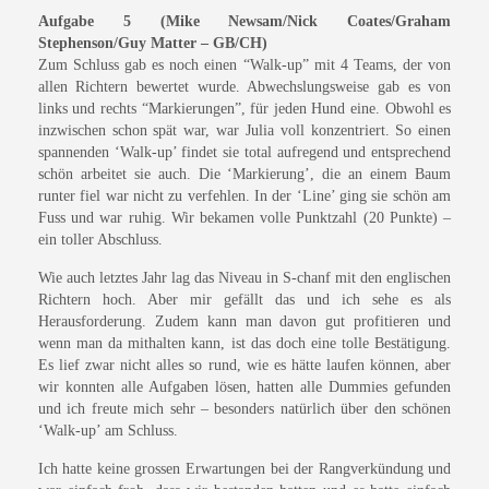
Aufgabe 5 (Mike Newsam/Nick Coates/Graham
Stephenson/Guy Matter – GB/CH)
Zum Schluss gab es noch einen “Walk-up” mit 4 Teams, der von
allen Richtern bewertet wurde. Abwechslungsweise gab es von
links und rechts “Markierungen”, für jeden Hund eine. Obwohl es
inzwischen schon spät war, war Julia voll konzentriert. So einen
spannenden ‘Walk-up’ findet sie total aufregend und entsprechend
schön arbeitet sie auch. Die ‘Markierung’, die an einem Baum
runter fiel war nicht zu verfehlen. In der ‘Line’ ging sie schön am
Fuss und war ruhig. Wir bekamen volle Punktzahl (20 Punkte) –
ein toller Abschluss.
Wie auch letztes Jahr lag das Niveau in S-chanf mit den englischen
Richtern hoch. Aber mir gefällt das und ich sehe es als
Herausforderung. Zudem kann man davon gut profitieren und
wenn man da mithalten kann, ist das doch eine tolle Bestätigung.
Es lief zwar nicht alles so rund, wie es hätte laufen können, aber
wir konnten alle Aufgaben lösen, hatten alle Dummies gefunden
und ich freute mich sehr – besonders natürlich über den schönen
‘Walk-up’ am Schluss.
Ich hatte keine grossen Erwartungen bei der Rangverkündung und