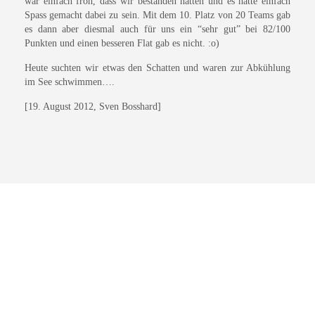
war einfach froh, dass wir bestanden hatten und es hatte einfach
Spass gemacht dabei zu sein. Mit dem 10. Platz von 20 Teams gab
es dann aber diesmal auch für uns ein “sehr gut” bei 82/100
Punkten und einen besseren Flat gab es nicht. :o)
Heute suchten wir etwas den Schatten und waren zur Abkühlung
im See schwimmen….
[19. August 2012, Sven Bosshard]