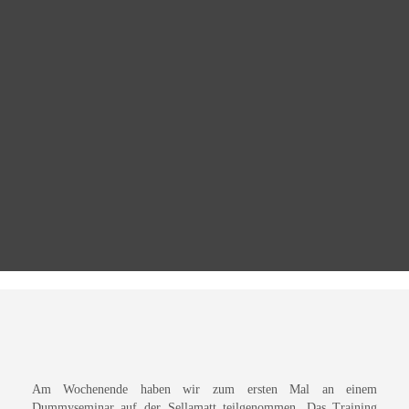
Am Wochenende haben wir zum ersten Mal an einem
Dummyseminar auf der Sellamatt teilgenommen. Das Training